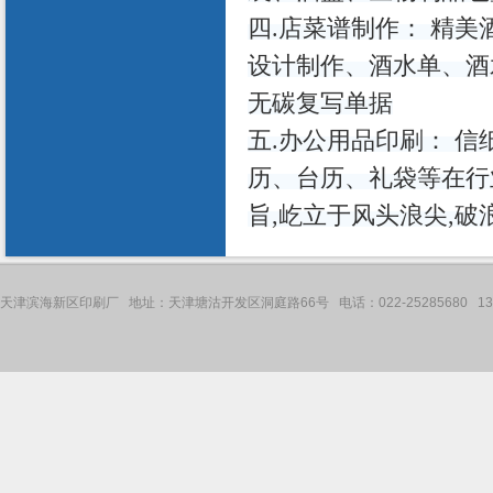
四.店菜谱制作： 精
设计制作、酒水单、酒
无碳复写单据
五.办公用品印刷： 
历、台历、礼袋等在行
旨,屹立于风头浪尖,破
天津滨海新区印刷厂 地址：天津塘沽开发区洞庭路66号 电话：022-25285680 136121