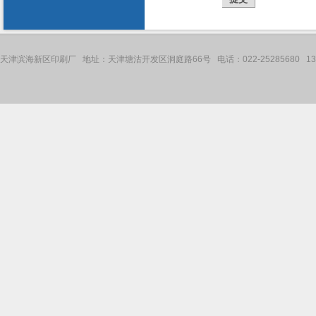
天津滨海新区印刷厂 地址：天津塘沽开发区洞庭路66号 电话：022-25285680 136121