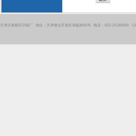
天津滨海新区印刷厂 地址：天津塘沽开发区洞庭路66号 电话：022-25285680 136121