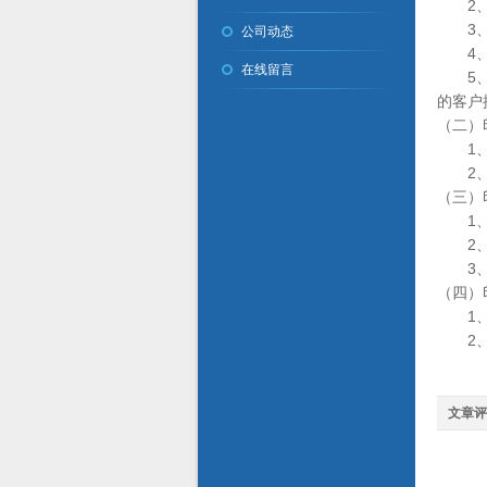
2、向
3、对
公司动态
4、对
在线留言
5、做
的客户
（二）
1、严
2、
（三）
1、根
2、对
3、对
（四）
1、按
2、向
文章评