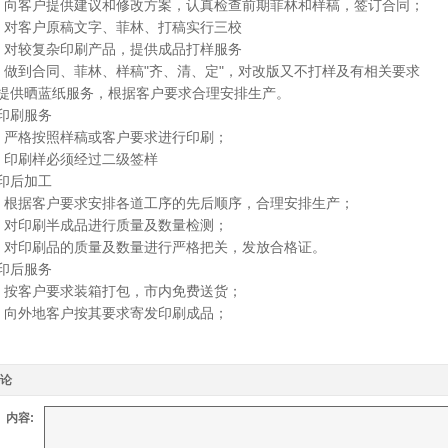
客户提供建议和修改方案，认真检查前期菲林和样稿，签订合同；
客户原稿文字、菲林、打稿实行三校
较复杂印刷产品，提供成品打样服务
到合同、菲林、样稿"齐、清、定"，对改版又不打样及有相关要求
提供晒蓝纸服务，根据客户要求合理安排生产。
印刷服务
格按照样稿或客户要求进行印刷；
印刷样必须经过二级签样
印后加工
据客户要求安排各道工序的先后顺序，合理安排生产；
印刷半成品进行质量及数量检测；
印刷品的质量及数量进行严格把关，发放合格证。
印后服务
客户要求装箱打包，市内免费送货；
外地客户按其要求寄发印刷成品；
论
内容: