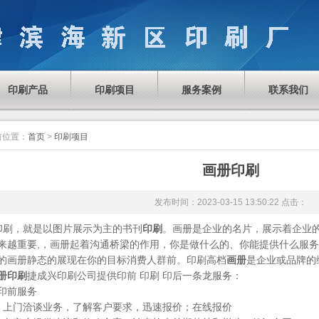
印刷产品
印刷项目
服务案例
联系我们
前位置：
首页
>
印刷项目
画册印刷
发布时间：2023-03-15 13:50:22 点击：
刷，就是以图片展示为主的书刊
印刷
。画册是企业的名片，展示着企业
来越重要,，画册起着沟通桥梁的作用，你是做什么的、你能提供什么服
的画册静态的展现在你的目标消费人群前。印刷高档
画册
是企业或品牌的
册印刷
捷成兴印刷公司提供印前 印刷 印后一条龙服务：
印前服务
门洽谈业务，了解客户要求，迅速报价；在线报价