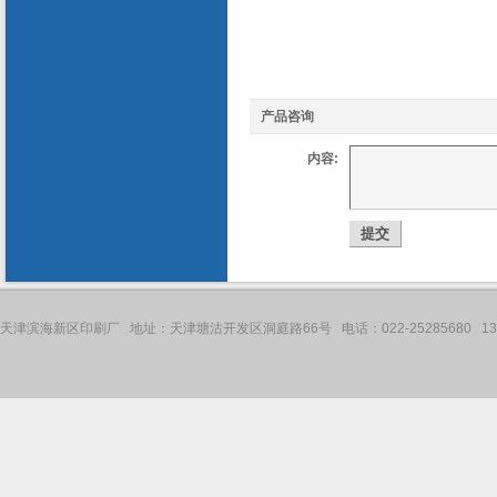
产品咨询
内容:
天津滨海新区印刷厂 地址：天津塘沽开发区洞庭路66号 电话：022-25285680 136121