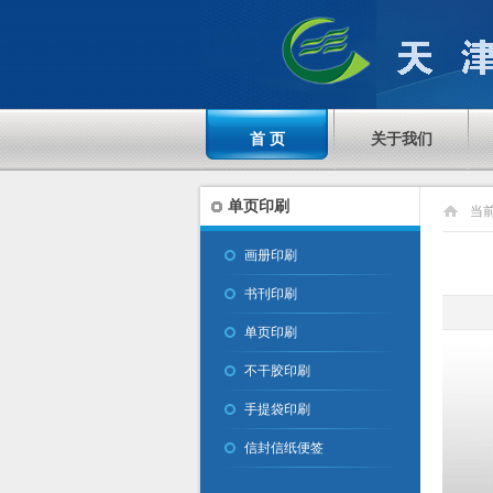
首 页
关于我们
单页印刷
当
画册印刷
书刊印刷
单页印刷
不干胶印刷
手提袋印刷
信封信纸便签