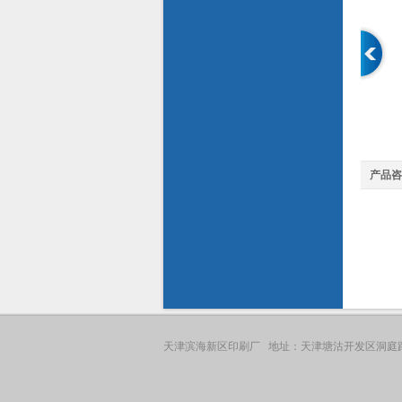
产品咨
天津滨海新区印刷厂 地址：天津塘沽开发区洞庭路66号 电话