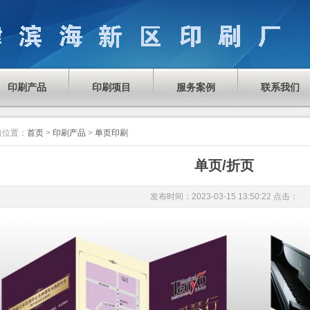
印刷产品
印刷项目
服务案例
联系我们
前位置：
首页
>
印刷产品
>
单页印刷
单页/折页
发布时间：2023-03-15 13:50:22 点击：